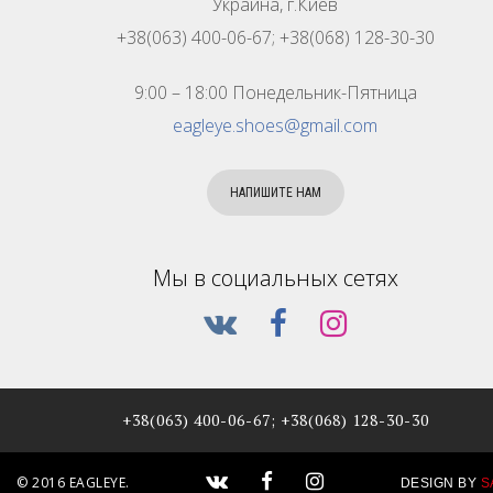
Украина, г.Киев
+38(063) 400-06-67; +38(068) 128-30-30
9:00 – 18:00 Понедельник-Пятница
eagleye.shoes@gmail.com
НАПИШИТЕ НАМ
Мы в социальных сетях
+38(063) 400-06-67; +38(068) 128-30-30
© 2016 EAGLEYE.
DESIGN BY
S