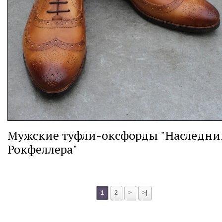
Мужские туфли-оксфорды "Наследни
Рокфеллера"
1
2
>
>|